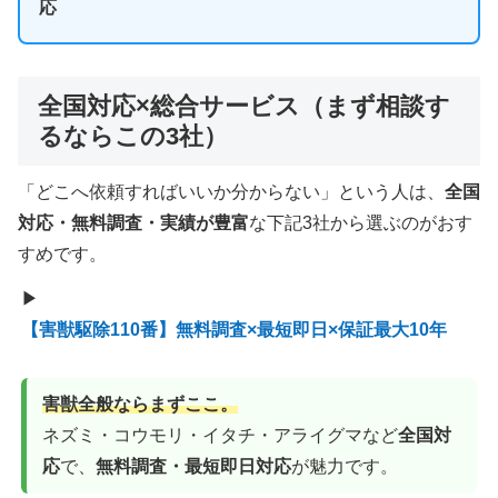
応
全国対応×総合サービス（まず相談す
るならこの3社）
「どこへ依頼すればいいか分からない」という人は、
全国
対応・無料調査・実績が豊富
な下記3社から選ぶのがおす
すめです。
▶
【害獣駆除110番】無料調査×最短即日×保証最大10年
害獣全般ならまずここ。
ネズミ・コウモリ・イタチ・アライグマなど
全国対
応
で、
無料調査・最短即日対応
が魅力です。