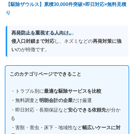
【駆除ザウルス】累積30,000件突破×即日対応×無料見積
り
再発防止を重視する人向け。
侵入口封鎖まで対応
し、ネズミなどの
再発対策に強
い
のが特徴です。
このカテゴリページでできること
・トラブル別に
最適な駆除サービスを比較
・無料調査と
明朗会計の企業
だけ厳選
・即日対応・長期保証など
安心できる依頼先
が分か
る
・害獣・害虫・床下・地域性など
幅広いケースに対