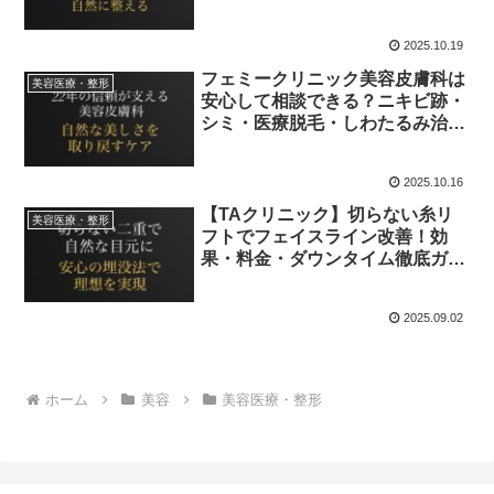
解説
2025.10.19
フェミークリニック美容皮膚科は
美容医療・整形
安心して相談できる？ニキビ跡・
シミ・医療脱毛・しわたるみ治療
の選び方を解説
2025.10.16
【TAクリニック】切らない糸リ
美容医療・整形
フトでフェイスライン改善！効
果・料金・ダウンタイム徹底ガイ
ド
2025.09.02
ホーム
美容
美容医療・整形