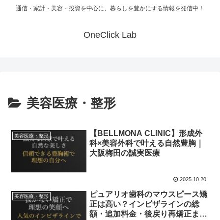
通信・家計・美容・投資を中心に、暮らしを豊かにする情報を発信中！
OneClick Lab
美容医療・整形
【BELLMONA CLINIC】形成外
美容医療・整形
科×美容外科で叶える自然豊胸｜
大阪梅田の誠実医療
2025.10.20
ピュアリオ歯科のマウスピース矯
美容医療・整形
正は高い？インビザラインの総
額・追加料金・後戻り再矯正まで