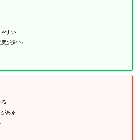
しやすい
程度が多い）
れる
とがある
い