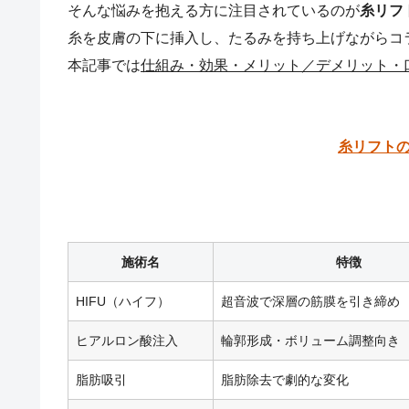
そんな悩みを抱える方に注目されているのが
糸リフ
糸を皮膚の下に挿入し、たるみを持ち上げながらコ
本記事では
仕組み・効果・メリット／デメリット・口
糸リフト
施術名
特徴
HIFU（ハイフ）
超音波で深層の筋膜を引き締め
ヒアルロン酸注入
輪郭形成・ボリューム調整向き
脂肪吸引
脂肪除去で劇的な変化