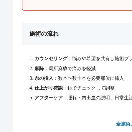
施術の流れ
カウンセリング
：悩みや希望を共有し施術プ
麻酔
：局所麻酔で痛みを軽減
糸の挿入
：数本〜数十本を必要部位に挿入
仕上がり確認
：鏡でチェックして調整
アフターケア
：腫れ・内出血の説明、日常生
全施術