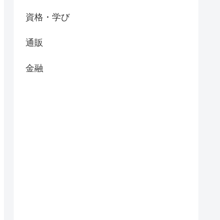
資格・学び
通販
金融