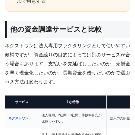
加で用意する
他の資金調達サービスと比較
ネクストワンは法人専用ファクタリングとして使いやすい
候補ですが、資金繰りの目的によっては別のサービスが合
う場合もあります。支払いを先延ばししたいのか、売掛金
を早く現金化したいのか、長期資金を借りたいのかで選ぶ
べき方法は変わります。
サービス
主な特徴
向
法人専用、2社間・3社間、手数料目安が
ネクストワン
法人の売掛金を
比較しやすい。
法人・個人事業主の売掛金資金化を相談