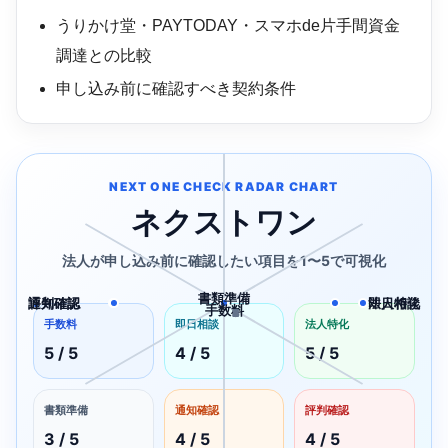
うりかけ堂・PAYTODAY・スマホde片手間資金
調達との比較
申し込み前に確認すべき契約条件
NEXT ONE CHECK RADAR CHART
ネクストワン
法人が申し込み前に確認したい項目を1〜5で可視化
書類準備
通知確認
評判確認
即日相談
法人特化
手数料
1
2
3
4
5
手数料
即日相談
法人特化
5 / 5
4 / 5
5 / 5
書類準備
通知確認
評判確認
3 / 5
4 / 5
4 / 5