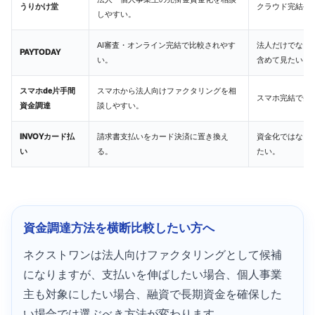
うりかけ堂
クラウド完結や
しやすい。
AI審査・オンライン完結で比較されやす
法人だけでなく
PAYTODAY
い。
含めて見たい。
スマホde片手間
スマホから法人向けファクタリングを相
スマホ完結で条
資金調達
談しやすい。
INVOYカード払
請求書支払いをカード決済に置き換え
資金化ではなく
い
る。
たい。
資金調達方法を横断比較したい方へ
ネクストワンは法人向けファクタリングとして候補
になりますが、支払いを伸ばしたい場合、個人事業
主も対象にしたい場合、融資で長期資金を確保した
い場合では選ぶべき方法が変わります。