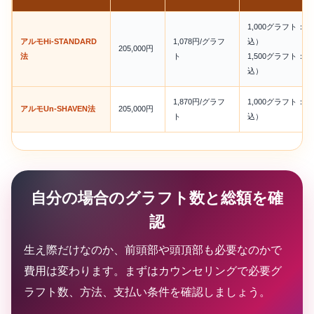
1,000グラフト：1,
アルモHi-STANDARD
1,078円/グラフ
込）
205,000円
法
ト
1,500グラフト：1,
込）
1,870円/グラフ
1,000グラフト：2,
アルモUn-SHAVEN法
205,000円
ト
込）
自分の場合のグラフト数と総額を確
認
生え際だけなのか、前頭部や頭頂部も必要なのかで
費用は変わります。まずはカウンセリングで必要グ
ラフト数、方法、支払い条件を確認しましょう。