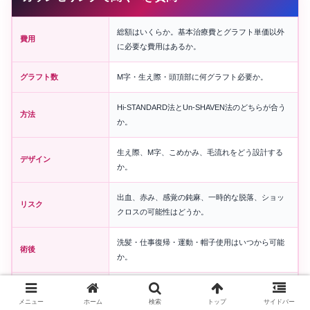
総額はいくらか。基本治療費とグラフト単価以外
費用
に必要な費用はあるか。
グラフト数
M字・生え際・頭頂部に何グラフト必要か。
Hi-STANDARD法とUn-SHAVEN法のどちらが合う
方法
か。
生え際、M字、こめかみ、毛流れをどう設計する
デザイン
か。
出血、赤み、感覚の鈍麻、一時的な脱落、ショッ
リスク
クロスの可能性はどうか。
洗髪・仕事復帰・運動・帽子使用はいつから可能
術後
か。
現金、振込、クレジットカード、医療ローンの条
支払い
件を確認。
メニュー
ホーム
検索
トップ
サイドバー