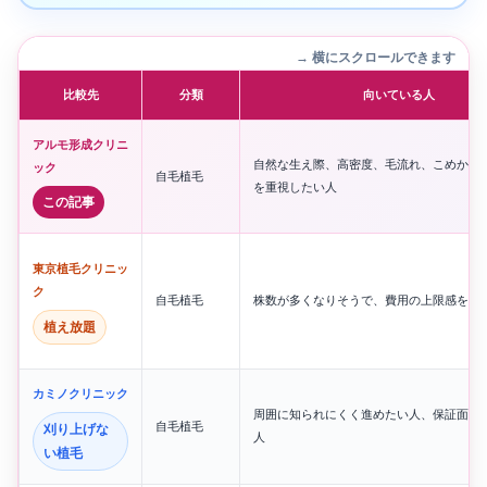
→ 横にスクロールできます
比較先
分類
向いている人
アルモ形成クリニ
自然な生え際、高密度、毛流れ、こめかみ
ック
自毛植毛
を重視したい人
この記事
東京植毛クリニッ
ク
自毛植毛
株数が多くなりそうで、費用の上限感を見
植え放題
カミノクリニック
周囲に知られにくく進めたい人、保証面も
自毛植毛
刈り上げな
人
い植毛