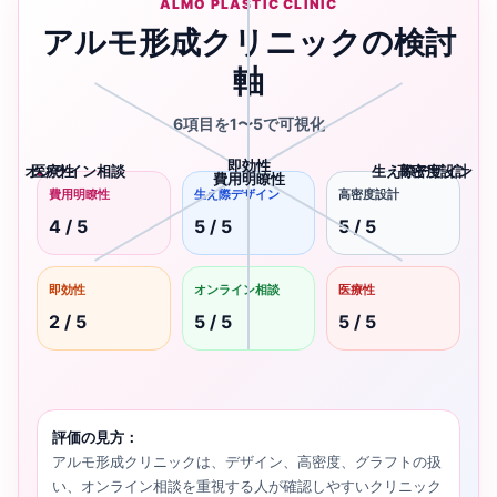
ALMO PLASTIC CLINIC
アルモ形成クリニックの検討
軸
6項目を1〜5で可視化
即効性
オンライン相談
医療性
生え際デザイン
高密度設計
費用明瞭性
費用明瞭性
生え際デザイン
高密度設計
4 / 5
5 / 5
5 / 5
即効性
オンライン相談
医療性
2 / 5
5 / 5
5 / 5
評価の見方：
アルモ形成クリニックは、デザイン、高密度、グラフトの扱
い、オンライン相談を重視する人が確認しやすいクリニック