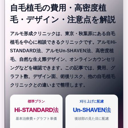
自毛植毛の費用・高密度植
毛・デザイン・注意点を解説
アルモ形成クリニックは、東京・秋葉原にある自毛
植毛を中心に相談できるクリニックです。アルモHi-
STANDARD法、アルモUn-SHAVEN法、高密度植
毛、自然な生え際デザイン、オンラインカウンセリ
ングなどを確認できます。この記事では、費用、グ
ラフト数、デザイン面、術後リスク、他の自毛植毛
クリニックとの違いまで整理します。
標準プラン
刈り上げに配慮
Hi-STANDARD法
Un-SHAVEN法
基本治療費＋グラフト単価
後頭部の見た目に配慮