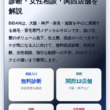
診断・女性相談・関西店舗を
解説
BIDANは、大阪・神戸・奈良・滋賀を中心に展開す
る発毛・育毛専門メディカルサロンです。抜け毛、
髪のボリューム低下、生え際、頭皮のべたつきやフ
ケが気になる人に向けて、無料頭皮診断、初回体
験、女性相談、強引な勧誘への不安、AGAクリニッ
クとの違いまで整理します。
相談入口
展開
無料診断
関西12店舗
頭皮状態を確認
大阪・神戸など
体験
女性相談