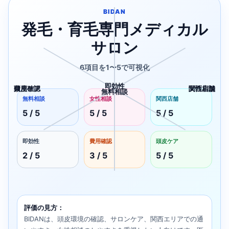
BIDAN
発毛・育毛専門メディカル
サロン
6項目を1〜5で可視化
即効性
費用確認
頭皮ケア
女性相談
関西店舗
無料相談
無料相談
女性相談
関西店舗
5 / 5
5 / 5
5 / 5
即効性
費用確認
頭皮ケア
2 / 5
3 / 5
5 / 5
評価の見方：
BIDANは、頭皮環境の確認、サロンケア、関西エリアでの通