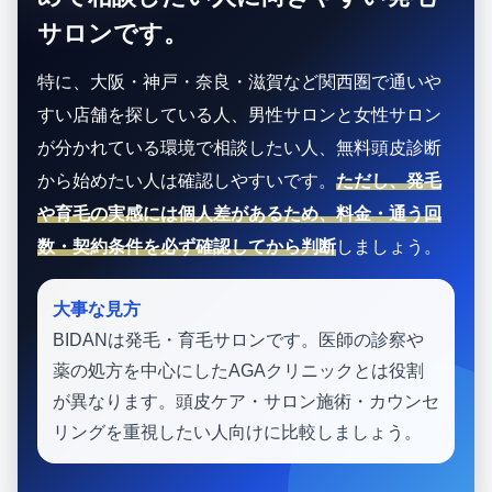
サロンです。
特に、大阪・神戸・奈良・滋賀など関西圏で通いや
すい店舗を探している人、男性サロンと女性サロン
が分かれている環境で相談したい人、無料頭皮診断
から始めたい人は確認しやすいです。
ただし、発毛
や育毛の実感には個人差があるため、料金・通う回
数・契約条件を必ず確認してから判断
しましょう。
大事な見方
BIDANは発毛・育毛サロンです。医師の診察や
薬の処方を中心にしたAGAクリニックとは役割
が異なります。頭皮ケア・サロン施術・カウンセ
リングを重視したい人向けに比較しましょう。