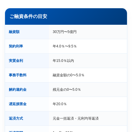
ご融資条件の目安
融資額
30万円〜5億円
契約利率
年4.0％〜9.5％
実質金利
年15.0％以内
事務手数料
融資金額の0〜5.0％
解約違約金
残元金の0〜5.0％
遅延損害金
年20.0％
返済方式
元金一括返済・元利均等返済