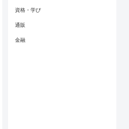
資格・学び
通販
金融