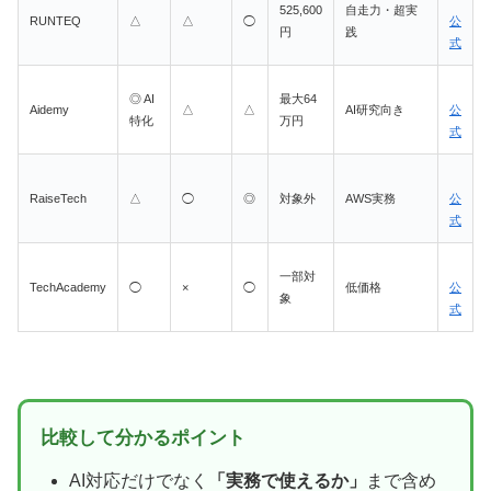
525,600
自走力・超実
RUNTEQ
△
△
◯
公
円
践
式
◎ AI
最大64
Aidemy
△
△
AI研究向き
公
特化
万円
式
RaiseTech
△
◯
◎
対象外
AWS実務
公
式
一部対
TechAcademy
◯
×
◯
低価格
公
象
式
比較して分かるポイント
AI対応だけでなく
「実務で使えるか」
まで含め