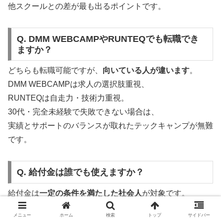
他スクールとの差が最も出るポイントです。
Q. DMM WEBCAMPやRUNTEQでも転職でき
ますか？
どちらも転職可能ですが、
向いている人が違います
。
DMM WEBCAMPは求人の選択肢重視、
RUNTEQは自走力・技術力重視。
30代・完全未経験で失敗できない場合は、
実績とサポートのバランスが取れたテックキャンプが無難
です。
Q. 給付金は誰でも使えますか？
給付金は
一定の条件を満たした社会人
が対象です。
雇用保険の加入期間など条件がありますが、
メニュー
ホーム
検索
トップ
サイドバー
対象かどうかは無料カウンセリングで確認できます。