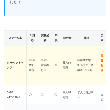
した！
AI対
実務経
30
公
スクール名
給付金
強み
応
験
代
式
無
◎ 生
◎ 有
転職成功率
料
🥇
テックキャ
最大64
成AI
給実務
◎
99％※➀／受
相
ンプ
万円
前提
あり
講者6万人超
談
DMM
最大64
求人の質が高
◯
◯
◯
公
WEBCAMP
万円
い
式