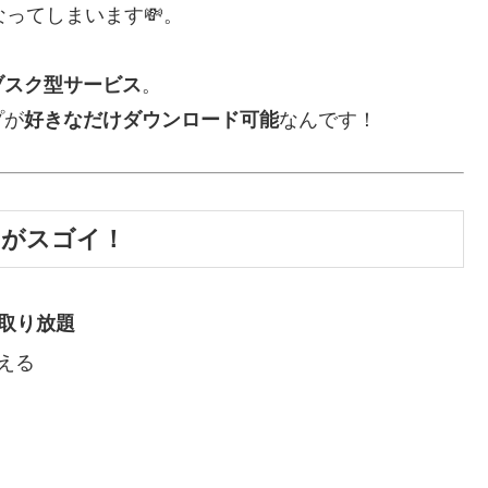
ってしまいます💸。
ブスク型サービス
。
プが
好きなだけダウンロード可能
なんです！
こがスゴイ！
取り放題
える