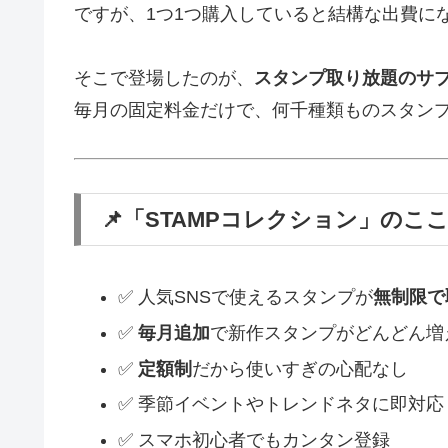
ですが、1つ1つ購入していると結構な出費にな
そこで登場したのが、
スタンプ取り放題のサ
毎月の固定料金だけで、何千種類ものスタン
📌「STAMPコレクション」のこ
✅ 人気SNSで使えるスタンプが
無制限で
✅
毎月追加
で新作スタンプがどんどん増
✅
定額制
だから使いすぎの心配なし
✅ 季節イベントやトレンドネタに即対応
✅ スマホ初心者でもカンタン登録