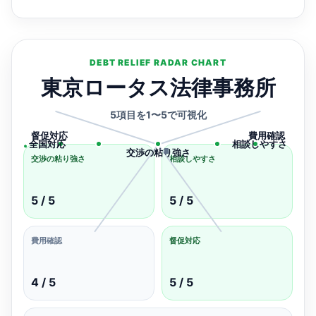
DEBT RELIEF RADAR CHART
東京ロータス法律事務所
5項目を1〜5で可視化
督促対応
費用確認
全国対応
相談しやすさ
1
2
3
4
5
交渉の粘り強さ
交渉の粘り強さ
相談しやすさ
5 / 5
5 / 5
費用確認
督促対応
4 / 5
5 / 5