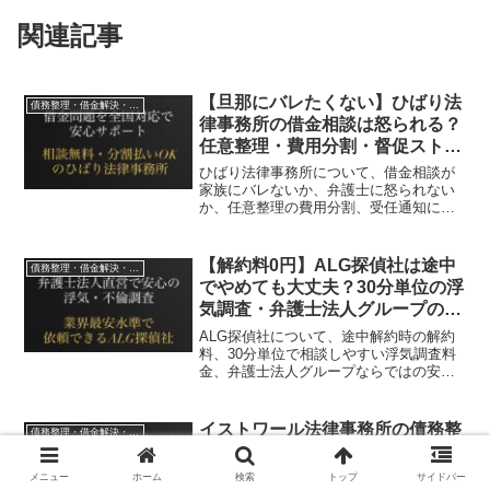
関連記事
【旦那にバレたくない】ひばり法
債務整理・借金解決・法律・探偵調査
律事務所の借金相談は怒られる？
任意整理・費用分割・督促ストッ
プまで解説
ひばり法律事務所について、借金相談が
家族にバレないか、弁護士に怒られない
か、任意整理の費用分割、受任通知によ
る督促停止、リボ払い・過払い金・個人
再生・自己破産の相談前に確認すべき注
意点まで解説します。
【解約料0円】ALG探偵社は途中
債務整理・借金解決・法律・探偵調査
でやめても大丈夫？30分単位の浮
気調査・弁護士法人グループの安
心感を解説
ALG探偵社について、途中解約時の解約
料、30分単位で相談しやすい浮気調査料
金、弁護士法人グループならではの安心
感、報告書、相談方法、依頼前の注意点
まで解説します。高額契約や証拠の不安
を避けたい人向けに、料金とリスクを確
イストワール法律事務所の債務整
債務整理・借金解決・法律・探偵調査
認できます。
理はどう？借金問題・督促の相談
先として費用や特徴を解説
メニュー
ホーム
検索
トップ
サイドバー