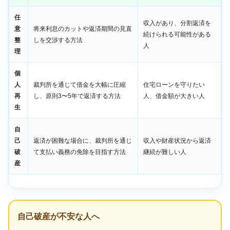
任
収入があり、分割返済を
意
将来利息のカットや返済期間の見直
続けられる可能性がある
整
しを交渉する方法
人
理
個
人
裁判所を通じて借金を大幅に圧縮
住宅ローンを守りたい
再
し、原則3〜5年で返済する方法
人、借金額が大きい人
生
自
己
返済が困難な場合に、裁判所を通じ
収入や財産状況から返済
破
て支払い義務の免除を目指す方法
継続が難しい人
産
自己破産が不安な人へ