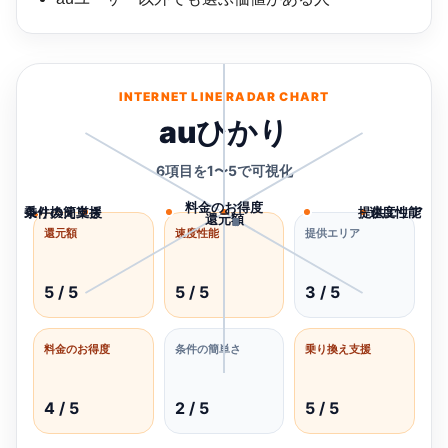
INTERNET LINE RADAR CHART
auひかり
6項目を1〜5で可視化
料金のお得度
条件の簡単さ
乗り換え支援
提供エリア
速度性能
還元額
1
2
3
4
5
還元額
速度性能
提供エリア
5 / 5
5 / 5
3 / 5
料金のお得度
条件の簡単さ
乗り換え支援
4 / 5
2 / 5
5 / 5