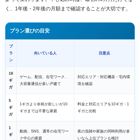
く、1年後・2年後の月額まで確認することが大切です。
プラン選びの目安
プ
ラ
向いている人
注意点
ン
10
ゲーム、配信、在宅ワーク、
対応エリア・対応機器・宅内環
ギ
大容量通信が多い戸建て
境を確認
ガ
5
1ギガより余裕が欲しいが10
料金と対応エリアを10ギガ・1
ギ
ギガまでは不要な家庭
ギガと比較
ガ
1
動画、SNS、通常の在宅ワー
夜の混雑や家族の同時利用が多
ギ
ク中心の家庭
いなら上位プランも検討