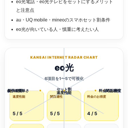
eo光電話・eo光テレビをセットにするメリット
と注意点
au・UQ mobile・mineoのスマホセット割条件
eo光が向いている人・慎重に考えたい人
KANSAI INTERNET RADAR CHART
eo光
6項目を1〜5で可視化
セット割
条件の簡単さ
提供範囲
料金のお得度
関西適性
速度性能
1
2
3
4
5
速度性能
関西適性
料金のお得度
5 / 5
5 / 5
4 / 5