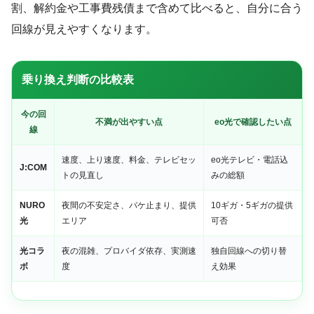
割、解約金や工事費残債まで含めて比べると、自分に合う
回線が見えやすくなります。
乗り換え判断の比較表
今の回
不満が出やすい点
eo光で確認したい点
線
速度、上り速度、料金、テレビセッ
eo光テレビ・電話込
J:COM
トの見直し
みの総額
NURO
夜間の不安定さ、パケ止まり、提供
10ギガ・5ギガの提供
光
エリア
可否
光コラ
夜の混雑、プロバイダ依存、実測速
独自回線への切り替
ボ
度
え効果