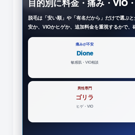
目的別に料金・痛み・VIO
脱毛は「安い順」や「有名だから」だけで選ぶと
安か、VIOかヒゲか、追加料金を重視するかで
痛みが不安
Dione
敏感肌・VIO相談
男性専門
ゴリラ
ヒゲ・VIO