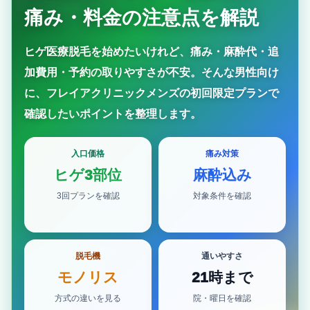
痛み・料金の注意点を解説
ヒゲ医療脱毛を始めたいけれど、痛み・麻酔代・追
加費用・予約の取りやすさが不安。そんな男性向け
に、フレイアクリニックメンズの初回限定プランで
確認したいポイントを整理します。
入口価格
痛み対策
ヒゲ3部位
麻酔込み
3回プランを確認
対象条件を確認
脱毛機
通いやすさ
モノリス
21時まで
方式の違いを見る
院・曜日を確認