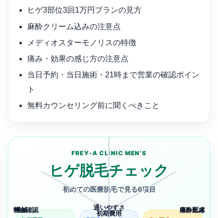
ヒゲ3部位3回1万円プランの見方
麻酔クリーム込みの注意点
メディオスターモノリスの特徴
痛み・効果の感じ方の注意点
当日予約・当日施術・21時まで営業の確認ポイン
ト
無料カウンセリング前に聞くべきこと
FREY-A CLINIC MEN’S
ヒゲ脱毛チェック
初めての医療脱毛で見る6項目
通いやすさ
料金確認
機械
麻酔込み
痛み配慮
初期費用