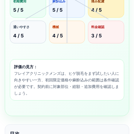
初期費用
麻酔込み
痛み配慮
5 / 5
5 / 5
4 / 5
通いやすさ
機械
料金確認
4 / 5
4 / 5
3 / 5
評価の見方：
フレイアクリニックメンズは、ヒゲ脱毛をまず試したい人に
向きやすい一方、初回限定価格や麻酔込みの範囲は条件確認
が必要です。契約前に対象部位・総額・追加費用を確認しま
しょう。
目次