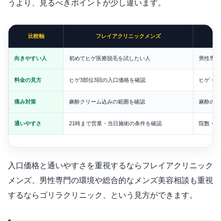
うより、見るべきポイントが少し違います。
比較軸
フレイアクリニックメンズ
向きやすい人
初めてヒゲ医療脱毛を試したい人
男性専門
料金の見方
ヒゲ3部位3回の入口価格を確認
ヒゲ・V
痛み対策
麻酔クリーム込みの範囲を確認
麻酔の種
通いやすさ
21時まで営業・当日施術の条件を確認
院数・予
入口価格と通いやすさを重視するならフレイアクリニック
メンズ、男性専門の環境や総合的なメンズ美容相談も重視
するならゴリラクリニック、という見方ができます。