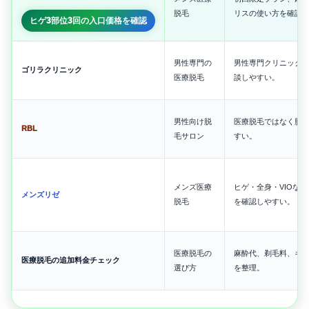
脱毛
リスの使い方を確認
ヒゲ3部位3回の入口価格を確認
男性専門の
男性専門クリニックと
ゴリラクリニック
医療脱毛
談しやすい。
男性向け脱
医療脱毛ではなく脱
RBL
毛サロン
すい。
メンズ医療
ヒゲ・全身・VIOな
メンズリゼ
脱毛
を確認しやすい。
医療脱毛の
麻酔代、剃毛料、キ
医療脱毛の追加料金チェック
選び方
を整理。