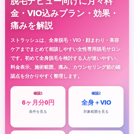
脱毛デビュー向けに月々料
金・VIO込みプラン・効果・
痛みを解説
ストラッシュは、全身脱毛・VIO・顔まわり・美容
ケアまでまとめて相談しやすい女性専用脱毛サロン
です。初めて全身脱毛を検討する人が迷いやすい、
料金表示、施術範囲、痛み、カウンセリング前の確
認点を分かりやすく整理します。
確認1
確認2
6ヶ月分0円
全身＋VIO
条件を見る
対象範囲を見る