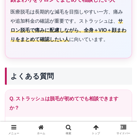
医療脱毛は長期的な減毛を目指しやすい一方、痛み
や追加料金の確認が重要です。ストラッシュは、
サ
ロン脱毛で痛みに配慮しながら、全身＋VIO＋顔まわ
りをまとめて確認したい人
に向いています。
よくある質問
Q. ストラッシュは脱毛が初めてでも相談できます
か？
A. はい。ストラッシュは全身脱毛、VIO、顔まわり、
メニュー
ホーム
検索
トップ
サイドバー
料金プランなどを無料カウンセリングで確認できま