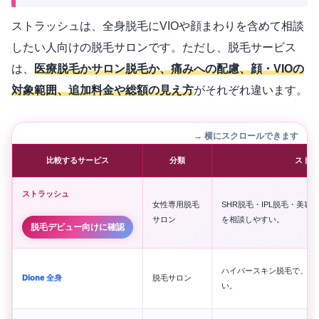
ストラッシュは、全身脱毛にVIOや顔まわりを含めて相談
したい人向けの脱毛サロンです。ただし、脱毛サービス
は、
医療脱毛かサロン脱毛か、痛みへの配慮、顔・VIOの
対象範囲、追加料金や総額の見え方
がそれぞれ違います。
→ 横にスクロールできます
比較するサービス
分類
ストラ
ストラッシュ
女性専用脱毛
SHR脱毛・IPL脱毛・美容
サロン
を相談しやすい。
脱毛デビュー向けに確認
ハイパースキン脱毛で、敏
Dione 全身
脱毛サロン
い。