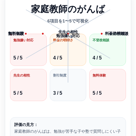
家庭教師のがんば
6項目を1〜5で可視化
先生の相性
割引制度
無料体験
料金の明瞭さ
不登校相談
勉強嫌い対応
1
2
3
4
5
勉強嫌い対応
料金の明瞭さ
不登校相談
5 / 5
4 / 5
4 / 5
先生の相性
割引制度
無料体験
5 / 5
3 / 5
5 / 5
評価の見方：
家庭教師のがんばは、勉強が苦手な子や塾で質問しにくい子