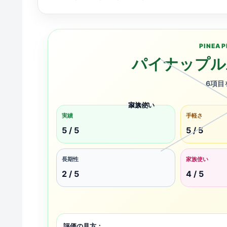
PINEAP
パイナップル
6項目
家族使い
コスパ
実績
手軽さ
5 / 5
5 / 5
長期性
家族使い
2 / 5
4 / 5
評価の見方：