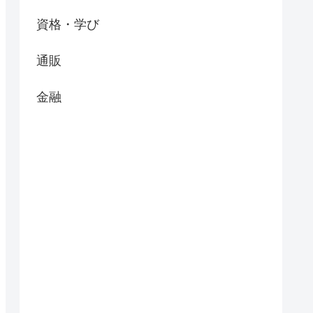
資格・学び
通販
金融