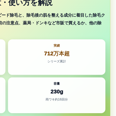
意・使い方を解説
ピード除毛と、除毛後の肌を整える成分に着目した除毛ク
う前の注意点、薬局・ドンキなど市販で買えるか、他の除
実績
712万本超
シリーズ累計
容量
230g
両ワキ約16回分