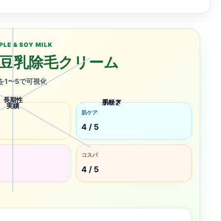
PLE & SOY MILK
豆乳除毛クリーム
を1〜5で可視化
長期性
手軽さ
肌ケア
実績
肌ケア
4 / 5
コスパ
4 / 5