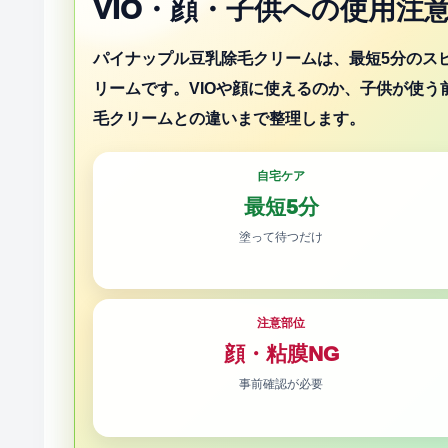
VIO・顔・子供への使用注
パイナップル豆乳除毛クリームは、最短5分のス
リームです。VIOや顔に使えるのか、子供が使
毛クリームとの違いまで整理します。
自宅ケア
最短5分
塗って待つだけ
注意部位
顔・粘膜NG
事前確認が必要