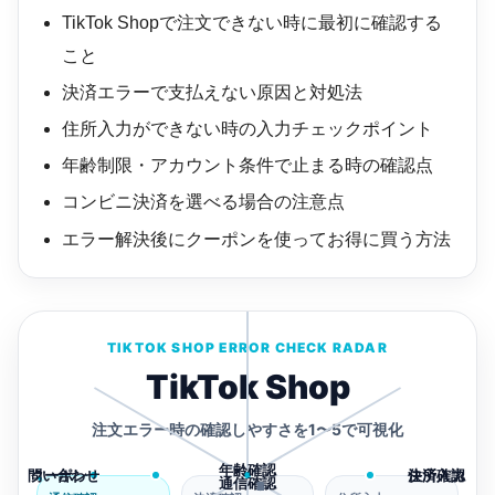
TikTok Shopで注文できない時に最初に確認する
こと
決済エラーで支払えない原因と対処法
住所入力ができない時の入力チェックポイント
年齢制限・アカウント条件で止まる時の確認点
コンビニ決済を選べる場合の注意点
エラー解決後にクーポンを使ってお得に買う方法
TIKTOK SHOP ERROR CHECK RADAR
TikTok Shop
注文エラー時の確認しやすさを1〜5で可視化
年齢確認
問い合わせ
クーポン
決済確認
住所入力
通信確認
1
2
3
4
5